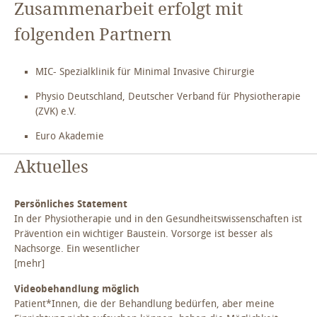
Willkommen
Zusammenarbeit erfolgt mit
Leistungen
folgenden Partnern
Vita
MIC- Spezialklinik für Minimal Invasive Chirurgie
Partner
Physio Deutschland, Deutscher Verband für Physiotherapie
(ZVK) e.V.
Kontakt
Euro Akademie
Persönliches Statement
Aktuelles
Persönliches Statement
In der Physiotherapie und in den Gesundheitswissenschaften ist
Prävention ein wichtiger Baustein. Vorsorge ist besser als
Nachsorge. Ein wesentlicher
[mehr]
Videobehandlung möglich
Patient*Innen, die der Behandlung bedürfen, aber meine